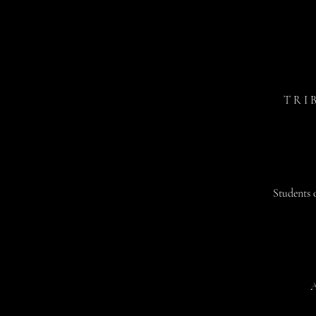
T R I 
Students
A