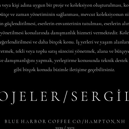
 veya kişi adına uygun bir proje ve koleksiyon oluşturulması, ko
bütçe ve zaman yönetiminin sağlanması, mevcut koleksiyonun nit
 güçlendirilmesi, eserlerin envanterinin tutulması, eserlerin al
 yönetilmesi konularında danışmanlık hizmeti vermektedir. Kole
değerlendirilmesi ve daha birçok konu. İş yerleri ve yaşam alanları
üretmek, tekli veya toplu satış sürecini yönetmek, alana ve bütçey
ve danışmanlığını yapmak, yerleştirme konusunda teknik destek
gibi birçok konuda bizimle iletişime geçebilirsiniz.
O J E L E R / S E R G İ 
B L U E H A R B O R C O F F E E C O. / H A M P T O N, N H
2020 / 2023