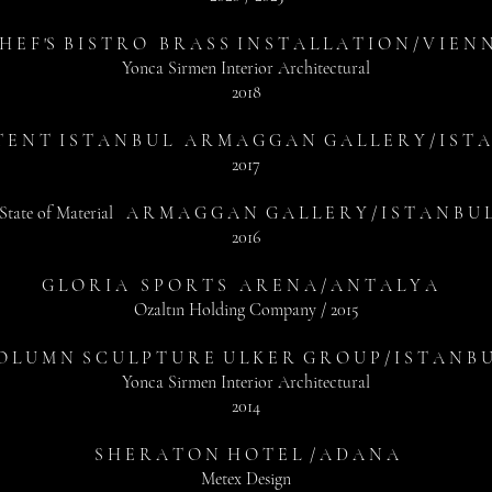
 H E F 'S B I S T R O B R A S S I N S T A L L A T I O N / V I E N 
Yonca Sirmen Interior Architectural
2018
 E N T I S T A N B U L A R M A G G A N G A L L E R Y / I S T A
2017
State of Material A R M A G G A N G A L L E R Y / I S T A N B U 
2016
G L O R I A S P O R T S A R E N A / A N T A L Y A
Ozaltın Holding Company / 2015
O L U M N S C U L P T U R E U L K E R G R O U P / I S T A N B 
Yonca Sirmen Interior Architectural
2014
S H E R A T O N H O T E L / A D A N A
Metex Design