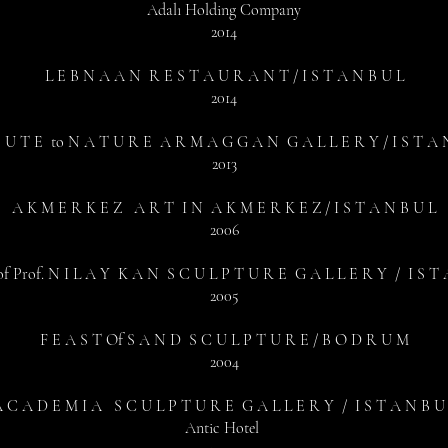
Adalı Holding Company
2014
L E B N A A N R E S T A U R A N T / I S T A N B U L
2014
B U T E to N A T U R E A R M A G G A N G A L L E R Y / I S T A 
2013
A K M E R K E Z A R T I N A K M E R K E Z / I S T A N B U L
2006
 of Prof. N I L A Y K A N S C U L P T U R E G A L L E R Y / I S T 
2005
F E A S T Of S A N D S C U L P T U R E / B O D R U M
2004
 C A D E M I A S C U L P T U R E G A L L E R Y / I S T A N B U
Antic Hotel