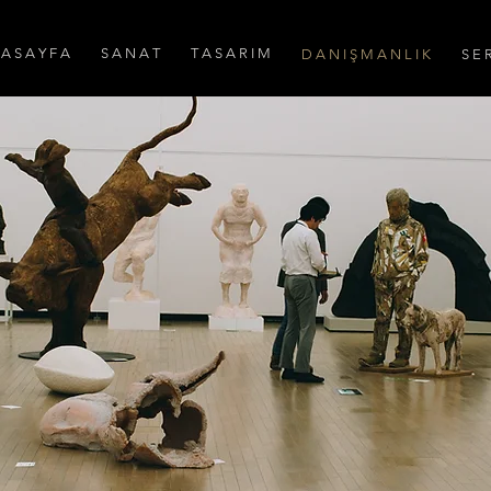
A S A Y F A
S A N A T
T A S A R I M
D A N I Ş M A N L I K
S E R