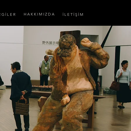
H A K K I M I Z D A
 G İ L E R
İ L E T İ Ş İ M