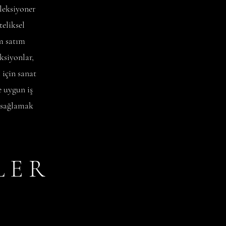
leksiyoner
eliksel
ım satım
ksiyonlar,
 için sanat
e uygun iş
 sağlamak
L E R