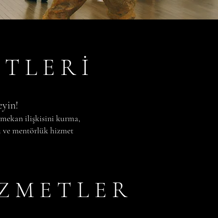
T L E R İ
eyin!
-mekan ilişkisini kurma,
ı ve me
nt
örlük hizmet
 Z M E T L E R