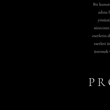
Bir kurum
adına 
yönünün
sürecinin
eserlerin 
eserleri 
üretmek 
P R 