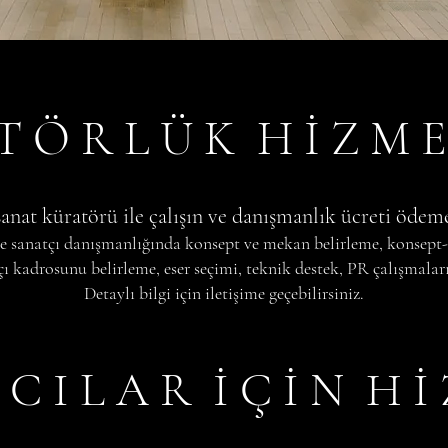
T Ö R L Ü K H İ Z M E 
sanat küratörü ile çalışın ve danışmanlık ücreti ödem
i ve sanatçı danışmanlığında konsept ve mekan belirleme, konsept
çı kadrosunu belirleme, eser seçimi, teknik destek, PR çalışmalar
Detaylı bilgi için
iletişime geçebilirsiniz.
 C I L A R İ Ç İ N H İ